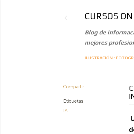
CURSOS ON
Blog de informaci
mejores profesion
ILUSTRACIÓN
FOTOGRA
Compartir
C
I
Etiquetas
IA
U
d