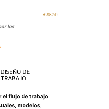
BUSCAR
por los
S…
 DISEÑO DE
E TRABAJO
r el flujo de trabajo
suales, modelos,