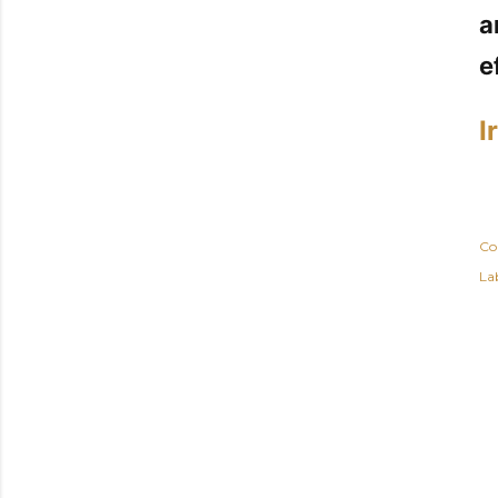
a
e
I
Co
Lab