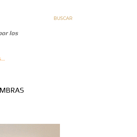
BUSCAR
por los
S…
OMBRAS