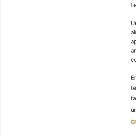
t
U
a
a
ar
c
E
t
ta
ún
c