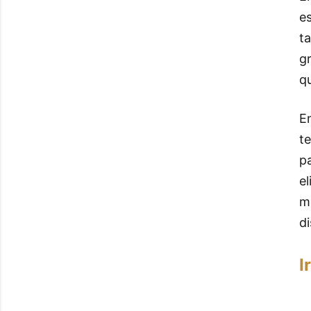
e
t
gr
q
E
te
p
el
m
d
I