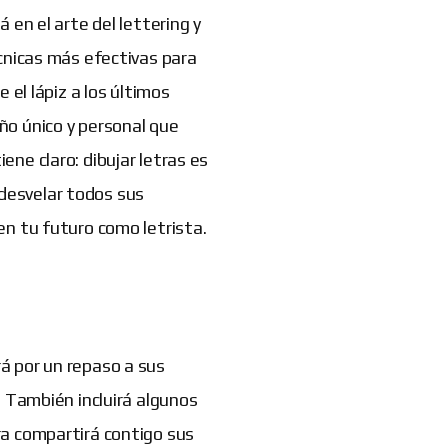
 en el arte del lettering y
écnicas más efectivas para
 el lápiz a los últimos
ño único y personal que
ene claro: dibujar letras es
desvelar todos sus
en tu futuro como letrista.
á por un repaso a sus
. También incluirá algunos
ra compartirá contigo sus