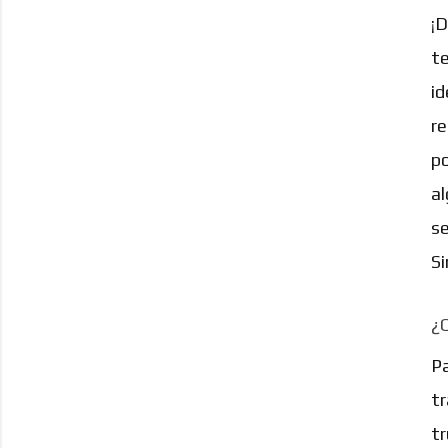
¡D
te
id
re
po
al
se
Si
¿Q
Pa
tr
tr