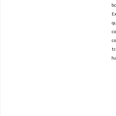
bo
Ex
qu
co
co
tr
ha